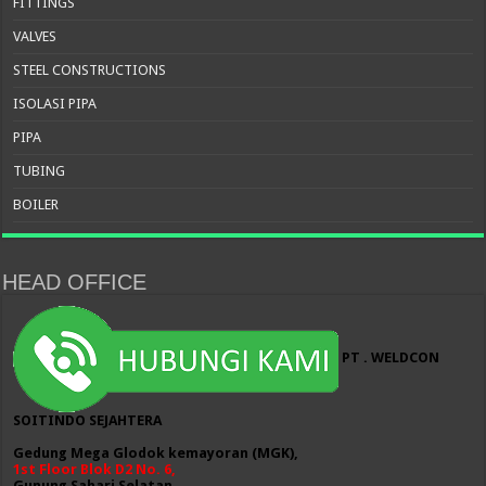
FITTINGS
VALVES
STEEL CONSTRUCTIONS
ISOLASI PIPA
PIPA
TUBING
BOILER
HEAD OFFICE
PT . WELDCON
SOITINDO SEJAHTERA
Gedung Mega Glodok kemayoran (MGK),
1st Floor Blok D2 No. 6,
Gunung Sahari Selatan,