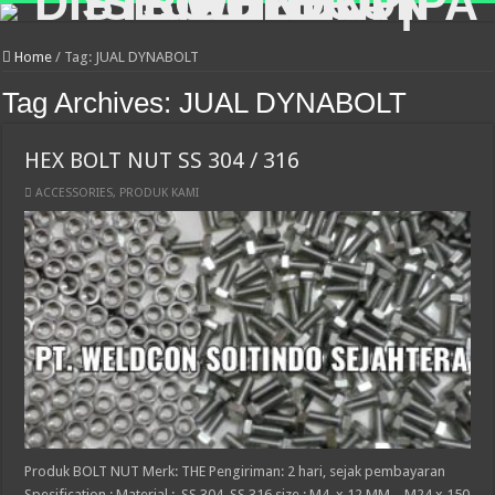
Home
/
Tag:
JUAL DYNABOLT
Tag Archives:
JUAL DYNABOLT
HEX BOLT NUT SS 304 / 316
ACCESSORIES
,
PRODUK KAMI
Produk BOLT NUT Merk: THE Pengiriman: 2 hari, sejak pembayaran
Spesification : Material : SS 304, SS 316 size : M4 x 12 MM – M24 x 150