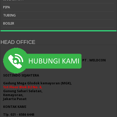
PIPA
TUBING
BOILER
HEAD OFFICE
PT . WELDCON
SOITINDO SEJAHTERA
Gedung Mega Glodok kemayoran (MGK),
1st Floor Blok D2 No. 6,
Gunung Sahari Selatan,
Kemayoran,
Jakarta Pusat
KONTAK KAMI
Tlp. 021 - 6586 6448