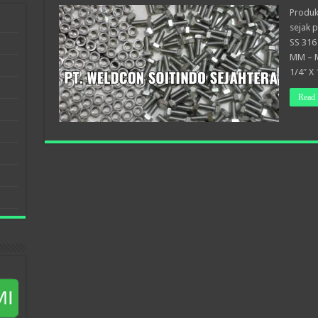
Produk
sejak p
SS 316
MM – M
1/4″ X
Read 