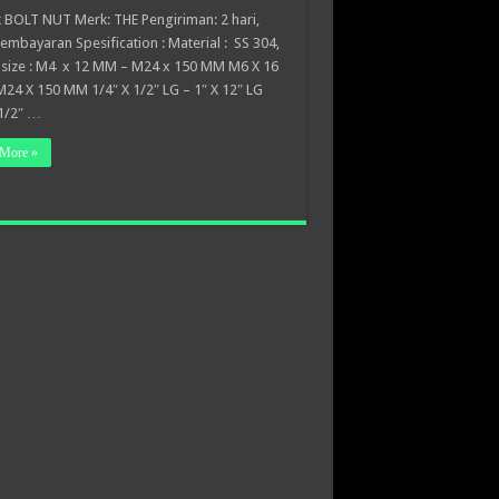
 BOLT NUT Merk: THE Pengiriman: 2 hari,
embayaran Spesification : Material : SS 304,
 size : M4 x 12 MM – M24 x 150 MM M6 X 16
24 X 150 MM 1/4″ X 1/2″ LG – 1″ X 12″ LG
 1/2″ …
More »