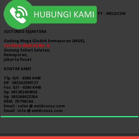
PT . WELDCON
SOITINDO SEJAHTERA
Gedung Mega Glodok kemayoran (MGK),
1st Floor Blok D2 No. 6,
Gunung Sahari Selatan,
Kemayoran,
Jakarta Pusat
KONTAK KAMI
Tlp. 021 - 6586 6448
HP : 085262590127
Fax. 021 - 6586 6448
Hp. 081382494850
Hp. 085268623284
BBM. 7D798C6A
Email : sales @ weldconss.com
Email : info @ weldconss.com