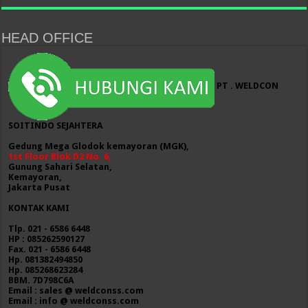
HEAD OFFICE
PT . WELDCON
SOITINDO SEJAHTERA
Gedung Mega Glodok kemayoran (MGK),
1st Floor Blok D2 No. 6,
Gunung Sahari Selatan,
Kemayoran,
Jakarta Pusat
KONTAK KAMI
Tlp. 021 - 6586 6448
HP : 085262590127
Fax. 021 - 6586 6448
Hp. 081382494850
Hp. 085268623284
BBM. 7D798C6A
Email : sales @ weldconss.com
Email : info @ weldconss.com