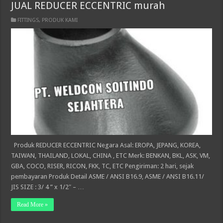
JUAL REDUCER ECCENTRIC murah
FITTINGS
,
PRODUK KAMI
Produk REDUCER ECCENTRIC Negara Asal: EROPA, JEPANG, KOREA,
TAIWAN, THAILAND, LOKAL, CHINA , ETC Merk: BENKAN, BKL, ASK, VM,
GBA, COCO, RISER, RICON, FKK, TC, ETC Pengiriman: 2 hari, sejak
pembayaran Produk Detail ASME / ANSI B16.9, ASME / ANSI B16.11/
JIS SIZE : 3/ 4 ” x 1/2″ – …
Read More »