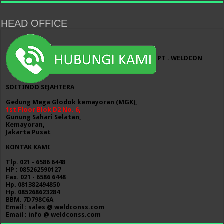
HEAD OFFICE
PT . WELDCON
SOITINDO SEJAHTERA
Gedung Mega Glodok kemayoran (MGK),
1st Floor Blok D2 No. 6,
Gunung Sahari Selatan,
Kemayoran,
Jakarta Pusat
KONTAK KAMI
Tlp. 021 - 6586 6448
HP : 085262590127
Fax. 021 - 6586 6448
Hp. 081382494850
Hp. 085268623284
BBM. 7D798C6A
Email : sales @ weldconss.com
Email : info @ weldconss.com